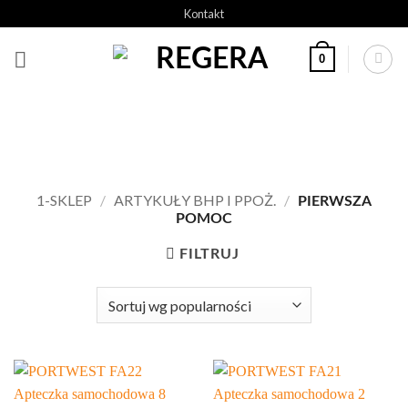
Przeskocz
Kontakt
do
treści
0
1-SKLEP
/
ARTYKUŁY BHP I PPOŻ.
/
PIERWSZA
POMOC
FILTRUJ