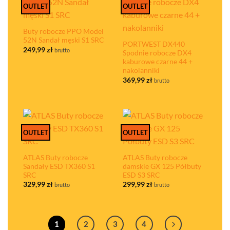
OUTLET
OUTLET
Buty robocze PPO Model
52N Sandał męski S1 SRC
PORTWEST DX440
249,99
zł
brutto
Spodnie robocze DX4
kaburowe czarne 44 +
nakolanniki
369,99
zł
brutto
OUTLET
OUTLET
ATLAS Buty robocze
ATLAS Buty robocze
Sandały ESD TX360 S1
damskie GX 125 Półbuty
SRC
ESD S3 SRC
329,99
zł
299,99
zł
brutto
brutto
1
2
3
4