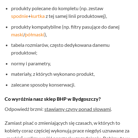
produkty polecane do kompletu (np. zestaw
spodnie
+
kurtka
z tej samej linii produktowej),
produkty kompatybilne (np. filtry pasujące do danej
maski
/
półmaski
),
tabela rozmiarów, często dedykowana danemu
produktowi;
normy i parametry,
materiały, z których wykonano produkt,
zalecane sposoby konserwacji.
Co wyróżnia nasz sklep BHP w Bydgoszczy?
Odpowiedź brzmi:
stawiamy czyny ponad słowami
.
Zamiast pisać o zmieniających się czasach, w których to
kobiety coraz częściej wykonują prace niegdyś uznawane za