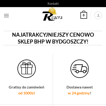
Przeskocz
Kontakt
do
treści
0
NAJATRAKCYJNIEJSZY CENOWO
SKLEP BHP W BYDGOSZCZY!
Gratisy do zamówień
Dostawa nawet
od 1000zł
w 24 godziny
!