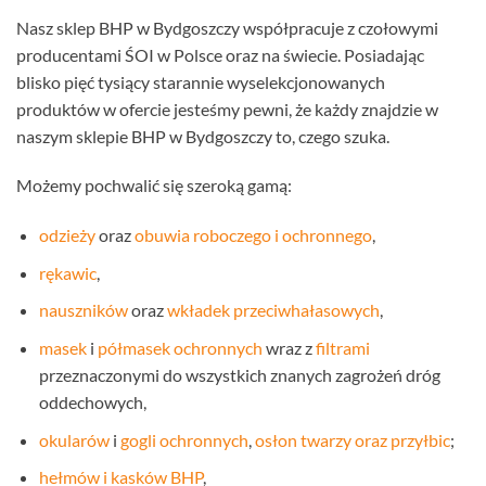
Nasz sklep BHP w Bydgoszczy współpracuje z czołowymi
producentami ŚOI w Polsce oraz na świecie. Posiadając
blisko pięć tysiący starannie wyselekcjonowanych
produktów w ofercie jesteśmy pewni, że każdy znajdzie w
naszym sklepie BHP w Bydgoszczy to, czego szuka.
Możemy pochwalić się szeroką gamą:
odzieży
oraz
obuwia roboczego i ochronnego
,
rękawic
,
nauszników
oraz
wkładek przeciwhałasowych
,
masek
i
półmasek ochronnych
wraz z
filtrami
przeznaczonymi do wszystkich znanych zagrożeń dróg
oddechowych,
okularów
i
gogli ochronnych
,
osłon twarzy oraz przyłbic
;
hełmów i kasków BHP
,