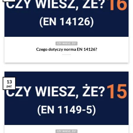
CZY WIESZ, ŻE?
Czego dotyczy norma EN 14126?
13
paź
CZY WIESZ, ŻE?