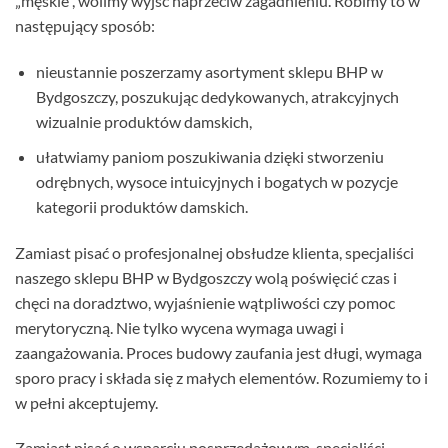
„męskie”, wolimy wyjść naprzeciw zagadnieniu. Robimy to w
następujący sposób:
nieustannie poszerzamy asortyment sklepu BHP w
Bydgoszczy, poszukując dedykowanych, atrakcyjnych
wizualnie produktów damskich,
ułatwiamy paniom poszukiwania dzięki stworzeniu
odrębnych, wysoce intuicyjnych i bogatych w pozycje
kategorii produktów damskich.
Zamiast pisać o profesjonalnej obsłudze klienta, specjaliści
naszego sklepu BHP w Bydgoszczy wolą poświęcić czas i
chęci na doradztwo, wyjaśnienie wątpliwości czy pomoc
merytoryczną. Nie tylko wycena wymaga uwagi i
zaangażowania. Proces budowy zaufania jest długi, wymaga
sporo pracy i składa się z małych elementów. Rozumiemy to i
w pełni akceptujemy.
Zamiast pisać o wsparciu posprzedażowym, specjaliści