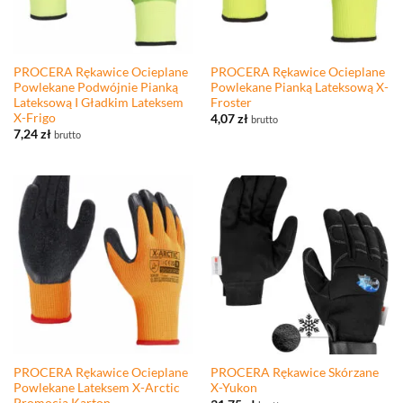
PROCERA Rękawice Ocieplane
PROCERA Rękawice Ocieplane
Powlekane Podwójnie Pianką
Powlekane Pianką Lateksową X-
Lateksową I Gładkim Lateksem
Froster
X-Frigo
4,07
zł
brutto
7,24
zł
brutto
PROCERA Rękawice Ocieplane
PROCERA Rękawice Skórzane
Powlekane Lateksem X-Arctic
X-Yukon