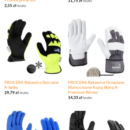
Promocja Karton
31,75
zł
brutto
2,55
zł
brutto
PROCERA Rękawice Skórzane
PROCERA Rękawice Ocieplane
X-Selby
Wzmocnione Kozią Skórą X-
Premium Winter
29,79
zł
brutto
14,33
zł
brutto