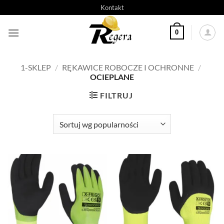
Przeskocz
Kontakt
do
treści
0
1-SKLEP
/
RĘKAWICE ROBOCZE I OCHRONNE
/
OCIEPLANE
FILTRUJ