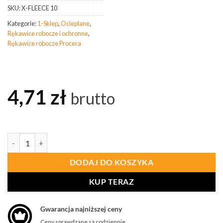
SKU:
X-FLEECE 10
Kategorie:
1-Sklep
,
Ocieplane
,
Rękawice robocze i ochronne
,
Rękawice robocze Procera
4,71
zł
brutto
ilość PROCERA Rękawice Polarowe X-Fleece Rozm. 10
DODAJ DO KOSZYKA
KUP TERAZ
Gwarancja najniższej ceny
Ceny sprawdzane są codziennie