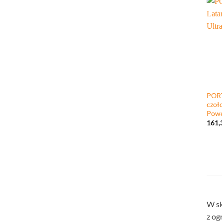
+
PORT
czoł
Pow
161,
W sk
z og