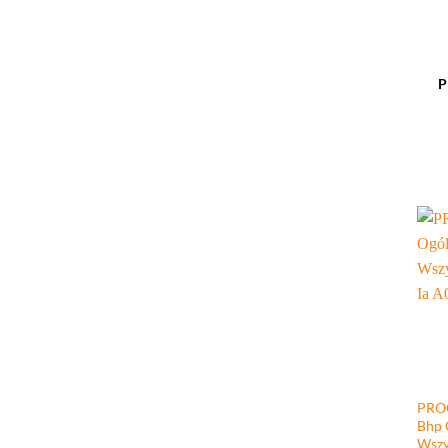
P
+
PROC
Bhp 
Wszy