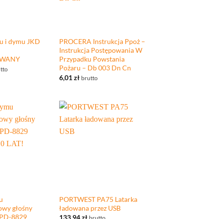
+
du i dymu JKD
PROCERA Instrukcja Ppoż –
Instrukcja Postępowania W
OWANY
Przypadku Powstania
Pożaru – Db 003 Dn Cn
tto
6,01
zł
brutto
+
u
PORTWEST PA75 Latarka
owy głośny
ładowana przez USB
 PD-8829
133,94
zł
brutto