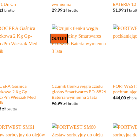
01 Dn Cn
wymienna
BATERIA 10 
zł
29,99
zł
51,99
zł
brutto
brutto
brut
OUTLET
+
+
CERA Gaśnica
Czujnik tlenku węgla czadu
PORTWEST 
zkowa 2 Kg Gp-
głośny Smartwares PD-8826
pochłaniając
c/Pm Wieszak Med
Bateria wymienna 3 lata
444,00
zł
bru
ik
96,99
zł
brutto
8
zł
brutto