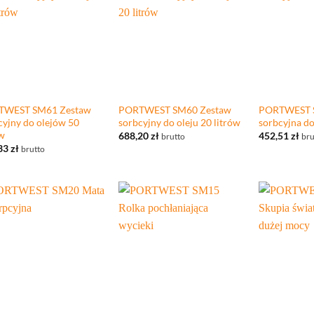
+
+
TWEST SM61 Zestaw
PORTWEST SM60 Zestaw
PORTWEST 
cyjny do olejów 50
sorbcyjny do oleju 20 litrów
sorbcyjna do
ów
688,20
zł
452,51
zł
brutto
bru
33
zł
brutto
+
+