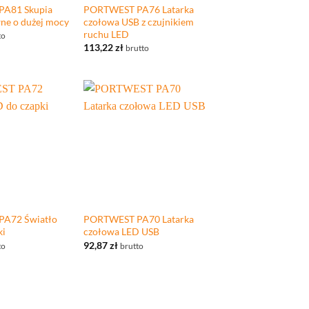
A81 Skupia
PORTWEST PA76 Latarka
wne o dużej mocy
czołowa USB z czujnikiem
ruchu LED
to
113,22
zł
brutto
+
A72 Światło
PORTWEST PA70 Latarka
ki
czołowa LED USB
92,87
zł
to
brutto