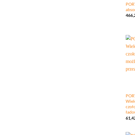
POR
abso
466,
+
POR
Wiel
czoł
łado
61,4