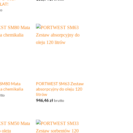
LAT!
to
+
SM80 Mata
PORTWEST SM63 Zestaw
a chemikalia
absorpcyjny do oleju 120
litrów
tto
946,46
zł
brutto