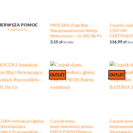
+
+
IERWSZA POMOC
PROCERA Znak Bhp –
Czujnik cza
9 PRODUKTY
Nieupoważnionym Wstęp
512COM
Wzbroniony – Gc 005 Bk Pn
CERTYFIK
3,15
zł
116,99
zł
brutto
bru
OUTLET
OUTLET
+
+
ERA Instrukcja Ogólna
Czujnik dymu
Czujnik dym
Obowiązująca
bezprzewodowy głośny
bezprzewod
stkich Pracowników –
EMOS P56503 Bateria
Smartwares