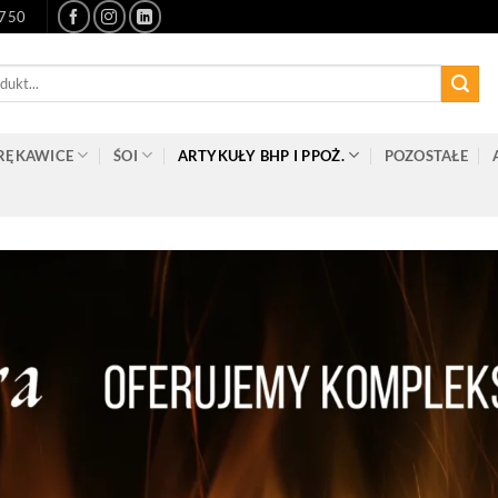
-750
RĘKAWICE
ŚOI
ARTYKUŁY BHP I PPOŻ.
POZOSTAŁE