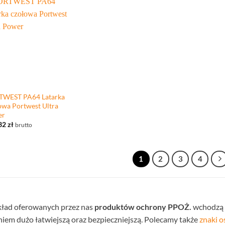
WEST PA64 Latarka
owa Portwest Ultra
er
32
zł
brutto
1
2
3
4
ład oferowanych przez nas
produktów ochrony PPOŻ.
wchodzą m
niem dużo łatwiejszą oraz bezpieczniejszą. Polecamy także
znaki 