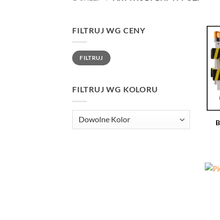
FILTRUJ WG CENY
Cena
Cena
FILTRUJ
min.
maks.
FILTRUJ WG KOLORU