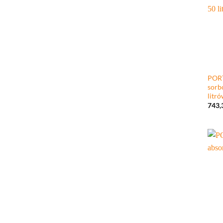
+
POR
sorb
litr
743,
+