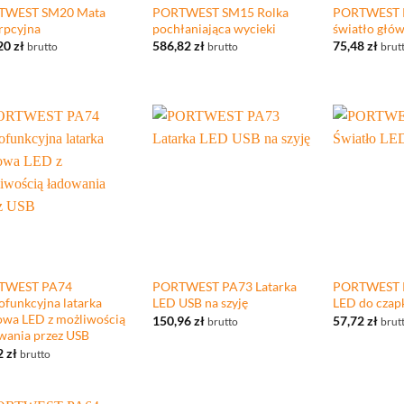
TWEST SM20 Mata
PORTWEST SM15 Rolka
PORTWEST P
rpcyjna
pochłaniająca wycieki
światło głó
20
zł
586,82
zł
75,48
zł
brutto
brutto
brut
+
+
TWEST PA74
PORTWEST PA73 Latarka
PORTWEST P
ofunkcyjna latarka
LED USB na szyję
LED do czap
owa LED z możliwością
150,96
zł
57,72
zł
brutto
brut
wania przez USB
2
zł
brutto