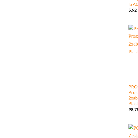
Ia A
5,92
+
PRO
Pros
2xab
Plast
98,7