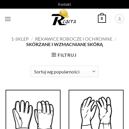
Przeskocz
Kontakt
do
treści
0
1-SKLEP
/
RĘKAWICE ROBOCZE I OCHRONNE
/
SKÓRZANE I WZMACNIANE SKÓRĄ
FILTRUJ