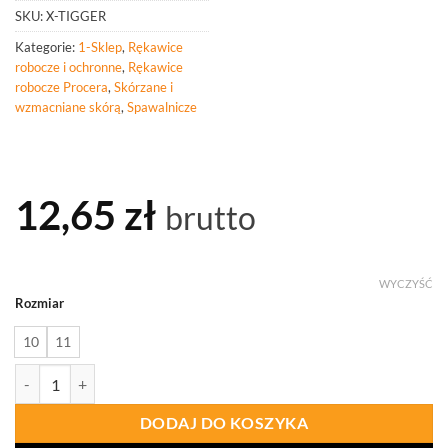
SKU:
X-TIGGER
Kategorie:
1-Sklep
,
Rękawice
robocze i ochronne
,
Rękawice
robocze Procera
,
Skórzane i
wzmacniane skórą
,
Spawalnicze
12,65
zł
brutto
WYCZYŚĆ
Rozmiar
10
11
ilość PROCERA Rękawice Skórzane Spawalnicze X-Tigger
DODAJ DO KOSZYKA