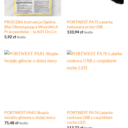
PROCERA Instrukcja Ogólna
PORTWEST PA75 Latarka
Bhp Obowiązująca Wszystkich
ładowana przez USB
Pracowników – Ia A01 Dn Cn
133,94
zł
brutto
5,92
zł
brutto
PORTWEST PA81 Skupia
PORTWEST PA76 Latarka
światło główne o dużej mocy
czołowa USB z czujnikiem
ruchu LED
75,48
zł
brutto
113,22
zł
brutto