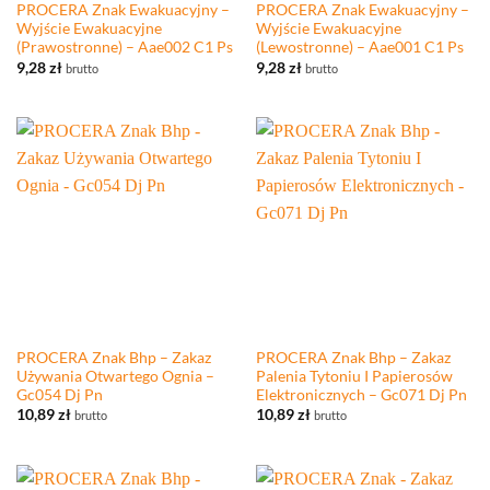
PROCERA Znak Ewakuacyjny –
PROCERA Znak Ewakuacyjny –
Wyjście Ewakuacyjne
Wyjście Ewakuacyjne
(Prawostronne) – Aae002 C1 Ps
(Lewostronne) – Aae001 C1 Ps
9,28
zł
9,28
zł
brutto
brutto
PROCERA Znak Bhp – Zakaz
PROCERA Znak Bhp – Zakaz
Używania Otwartego Ognia –
Palenia Tytoniu I Papierosów
Gc054 Dj Pn
Elektronicznych – Gc071 Dj Pn
10,89
zł
10,89
zł
brutto
brutto