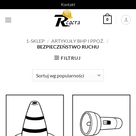
Przeskocz
Kontakt
do
treści
0
1-SKLEP
/
ARTYKUŁY BHP I PPOŻ.
/
BEZPIECZEŃSTWO RUCHU
FILTRUJ