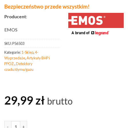
Bezpieczeństwo przede wszystkim!
Producent
:
EMOS
SKU:
P56503
Kategorie:
1-Sklep
,
4-
Wyprzedaże
,
Artykuły BHP i
PPOŻ.
,
Detektory
czadu/dymu/gazu
29,99
zł
brutto
ilość Czujnik dymu bezprzewodowy głośny EMOS P56503 Bateria w