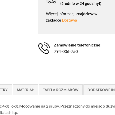
(średnio w 24 godziny!)
Więcej informacji znajdziesz w
zakładce
Dostawa
Zamówienie telefoniczne
:
794-036-750
ETRY
MATERIAŁ
TABELA ROZMIARÓW
DODATKOWE IN
 4kg i 6kg. Mocowanie na 2 śruby. Przeznaczony do miejsc o duży
talach itp.