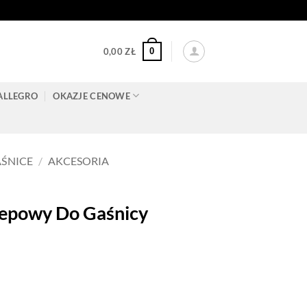
0
0,00
ZŁ
ALLEGRO
OKAZJE CENOWE
ŚNICE
/
AKCESORIA
epowy Do Gaśnicy