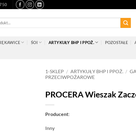
-750
RĘKAWICE
ŚOI
ARTYKUŁY BHP I PPOŻ.
POZOSTAŁE
1-SKLEP
/
ARTYKUŁY BHP I PPOŻ.
/
GA
PRZECIWPOŻAROWE
PROCERA Wieszak Zacz
Producent
:
Inny