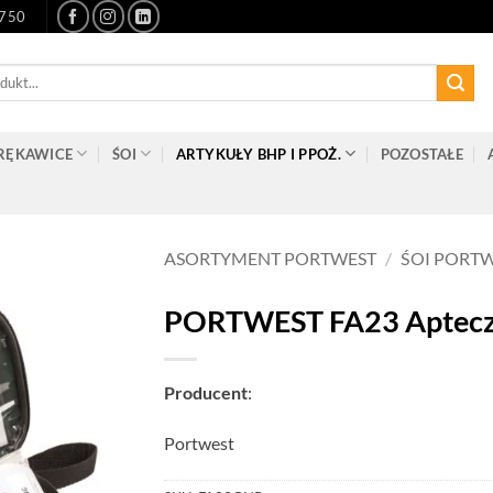
-750
RĘKAWICE
ŚOI
ARTYKUŁY BHP I PPOŻ.
POZOSTAŁE
ASORTYMENT PORTWEST
/
ŚOI PORT
PORTWEST FA23 Aptecz
Producent
:
Portwest