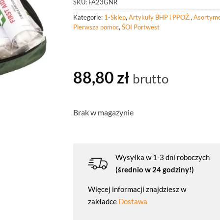
SKU:
FA23GNR
Kategorie:
1-Sklep
,
Artykuły BHP i PPOŻ.
,
Asortyme
Pierwsza pomoc
,
ŚOI Portwest
88,80
zł
brutto
Brak w magazynie
Wysyłka w 1-3 dni roboczych
(średnio w 24 godziny!)
Więcej informacji znajdziesz w
zakładce
Dostawa