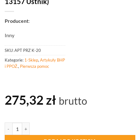
13157 Ustnik)
Producent
:
Inny
SKU:
APT PRZ K-20
Kategorie:
1-Sklep
,
Artykuły BHP
i PPOŻ.
,
Pierwsza pomoc
275,32
zł
brutto
ilość PROCERA Apteczka Przenośna K-20 Z Wieszakiem Ściennym (Di