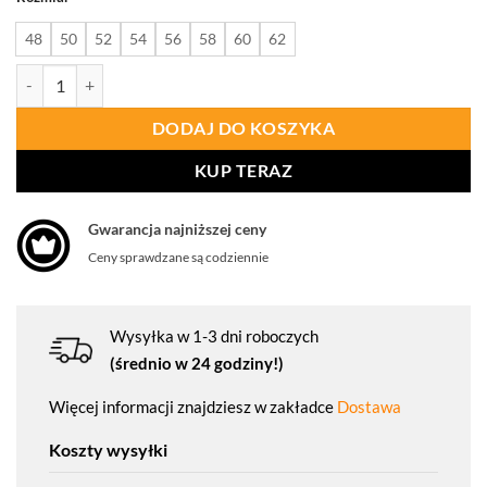
48
50
52
54
56
58
60
62
ilość PROCERA Spodnie Ogrodniczki Proman Stretch 250 Szary Hv
DODAJ DO KOSZYKA
KUP TERAZ
Gwarancja najniższej ceny
Ceny sprawdzane są codziennie
Wysyłka w 1-3 dni roboczych
(średnio w 24 godziny!)
Więcej informacji znajdziesz w zakładce
Dostawa
Koszty wysyłki