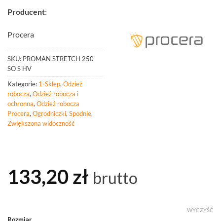
Producent
:
Procera
SKU:
PROMAN STRETCH 250
SO S HV
Kategorie:
1-Sklep
,
Odzież
robocza
,
Odzież robocza i
ochronna
,
Odzież robocza
Procera
,
Ogrodniczki
,
Spodnie
,
Zwiększona widoczność
133,20
zł
brutto
WYCZYŚĆ
Rozmiar