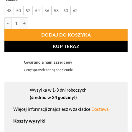
48
50
52
54
56
58
60
62
ilość PROCERA Spodnie Do Pasa Proman Stretch 250 Szary Hv
DODAJ DO KOSZYKA
KUP TERAZ
Gwarancja najniższej ceny
Ceny sprawdzane są codziennie
Wysyłka w 1-3 dni roboczych
(średnio w 24 godziny!)
Więcej informacji znajdziesz w zakładce
Dostawa
Koszty wysyłki