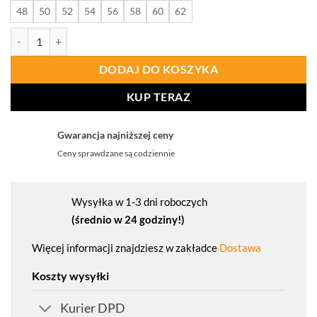
48
50
52
54
56
58
60
62
ilość PROCERA Spodnie Ogrodniczki Proman Stretch 250 Szary
DODAJ DO KOSZYKA
KUP TERAZ
Gwarancja najniższej ceny
Ceny sprawdzane są codziennie
Wysyłka w 1-3 dni roboczych
(średnio w 24 godziny!)
Więcej informacji znajdziesz w zakładce
Dostawa
Koszty wysyłki
Kurier DPD