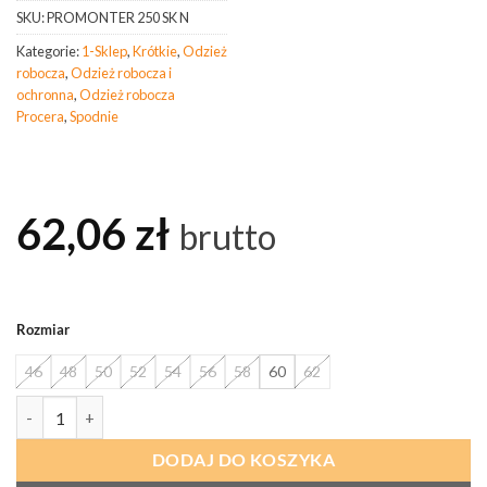
SKU:
PROMONTER 250 SK N
Kategorie:
1-Sklep
,
Krótkie
,
Odzież
robocza
,
Odzież robocza i
ochronna
,
Odzież robocza
Procera
,
Spodnie
62,06
zł
brutto
Rozmiar
46
48
50
52
54
56
58
60
62
ilość PROCERA Spodnie Krótkie Promonter Cotton 250 Niebieskie
DODAJ DO KOSZYKA