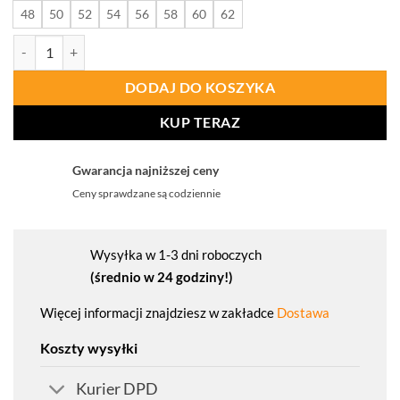
48
50
52
54
56
58
60
62
ilość PROCERA Spodnie Do Pasa Proman Stretch 250 Szary Żółty
DODAJ DO KOSZYKA
KUP TERAZ
Gwarancja najniższej ceny
Ceny sprawdzane są codziennie
Wysyłka w 1-3 dni roboczych
(średnio w 24 godziny!)
Więcej informacji znajdziesz w zakładce
Dostawa
Koszty wysyłki
Kurier DPD