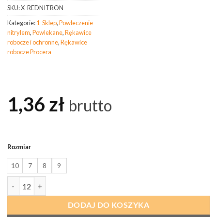
SKU:
X-REDNITRON
Kategorie:
1-Sklep
,
Powleczenie
nitrylem
,
Powlekane
,
Rękawice
robocze i ochronne
,
Rękawice
robocze Procera
1,36
zł
brutto
Rozmiar
10
7
8
9
ilość PROCERA Rękawice Ochronne Powlekane Nitrylem X-Rednitro
DODAJ DO KOSZYKA