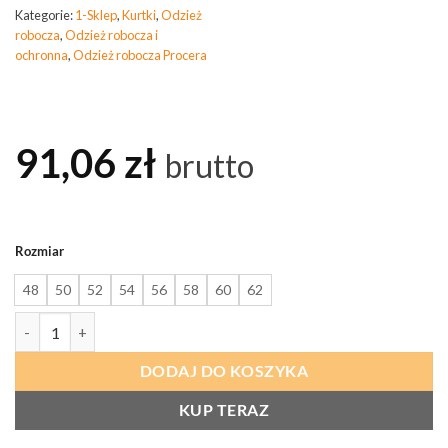
Kategorie:
1-Sklep
,
Kurtki
,
Odzież
robocza
,
Odzież robocza i
ochronna
,
Odzież robocza Procera
91,06
zł
brutto
Rozmiar
48
50
52
54
56
58
60
62
ilość PROCERA Proplus Kurtka Czarno-Pomarańczowa
DODAJ DO KOSZYKA
KUP TERAZ