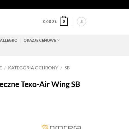
0
0,00
ZŁ
ALLEGRO
OKAZJE CENOWE
E
/
KATEGORIA OCHRONY
/
SB
czne Texo-Air Wing SB