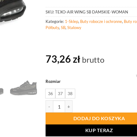
SKU:
TEXO-AIR WING SB DAMSKIE-WOMAN
Kategorie:
1-Sklep
,
Buty robocze i ochronne
,
Buty r
Półbuty
,
SB
,
Stalowy
73,26
zł
brutto
Rozmiar
36
37
38
ilość PROCERA Półbuty Bezpieczne Texo-Air
DODAJ DO KOSZYKA
KUP TERAZ