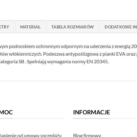
ETRY
MATERIAŁ
TABELA ROZMIARÓW
DODATKOWE I
wym podnoskiem ochronnym odpornym na uderzenia z energią 200
łów włókienniczych. Podeszwa antypoślizgowa z pianki EVA oraz
ategoria SB . Spełniają wymagania normy EN 20345.
MOC
INFORMACJE
ąpienie od umowy sprzedaży
Blog firmowy