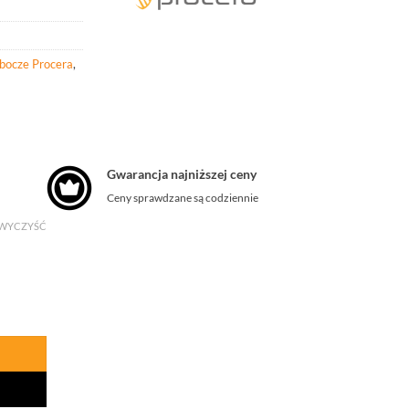
obocze Procera
,
Gwarancja najniższej ceny
Ceny sprawdzane są codziennie
WYCZYŚĆ
 Wing SB Damskie-Woman