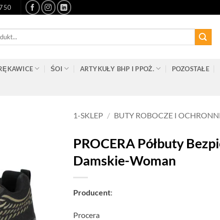
-750
RĘKAWICE
ŚOI
ARTYKUŁY BHP I PPOŻ.
POZOSTAŁE
1-SKLEP
/
BUTY ROBOCZE I OCHRONN
PROCERA Półbuty Bezpie
Damskie-Woman
Producent
:
Procera