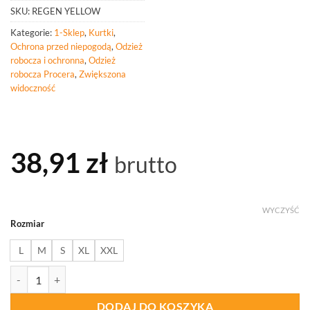
SKU:
REGEN YELLOW
Kategorie:
1-Sklep
,
Kurtki
,
Ochrona przed niepogodą
,
Odzież
robocza i ochronna
,
Odzież
robocza Procera
,
Zwiększona
widoczność
38,91
zł
brutto
WYCZYŚĆ
Rozmiar
L
M
S
XL
XXL
ilość PROCERA Lekka Kurtka przeciwdeszczowa REGEN yellow
DODAJ DO KOSZYKA