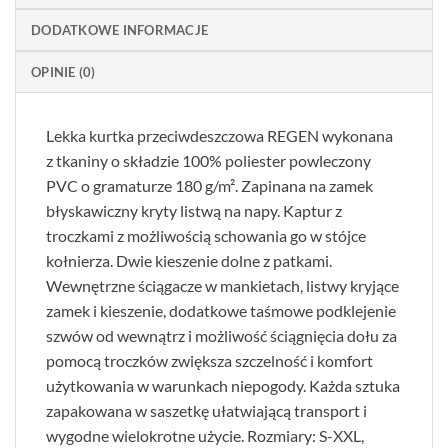
DODATKOWE INFORMACJE
OPINIE (0)
Lekka kurtka przeciwdeszczowa REGEN wykonana
z tkaniny o składzie 100% poliester powleczony
PVC o gramaturze 180 g/m². Zapinana na zamek
błyskawiczny kryty listwą na napy. Kaptur z
troczkami z możliwością schowania go w stójce
kołnierza. Dwie kieszenie dolne z patkami.
Wewnętrzne ściągacze w mankietach, listwy kryjące
zamek i kieszenie, dodatkowe taśmowe podklejenie
szwów od wewnątrz i możliwość ściągnięcia dołu za
pomocą troczków zwiększa szczelność i komfort
użytkowania w warunkach niepogody. Każda sztuka
zapakowana w saszetkę ułatwiającą transport i
wygodne wielokrotne użycie. Rozmiary: S-XXL,