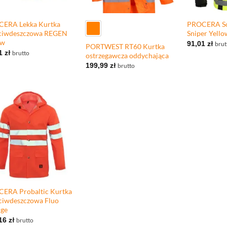
+
+
ERA Lekka Kurtka
PROCERA Sof
ciwdeszczowa REGEN
Sniper Yell
ow
91,01
zł
brut
PORTWEST RT60 Kurtka
91
zł
brutto
ostrzegawcza oddychająca
199,99
zł
brutto
ERA Probaltic Kurtka
ciwdeszczowa Fluo
ge
,16
zł
brutto