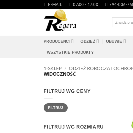
Przeskocz
E-MAIL
07:00 - 17:00
794-036-75
do
treści
Szukaj:
PRODUCENCI
ODZIEŻ
OBUWIE
WSZYSTKIE PRODUKTY
1-SKLEP
/
ODZIEŻ ROBOCZA I OCHRO
WIDOCZNOŚĆ
FILTRUJ WG CENY
Cena
Cena
FILTRUJ
min.
maks.
FILTRUJ WG ROZMIARU