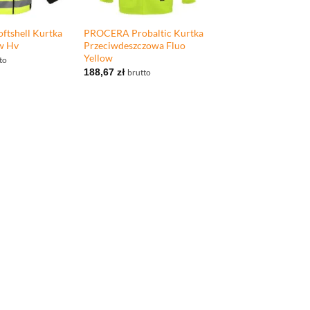
+
tshell Kurtka
PROCERA Probaltic Kurtka
ow Hv
Przeciwdeszczowa Fluo
Yellow
to
188,67
zł
brutto