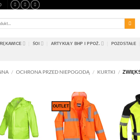
0
RĘKAWICE
ŚOI
ARTYKUŁY BHP I PPOŻ.
POZOSTAŁE
NNA
/
OCHRONA PRZED NIEPOGODĄ
/
KURTKI
/
ZWIĘK
OUTLET