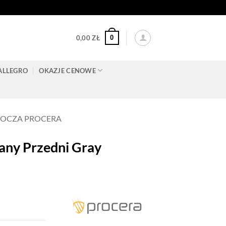
0
0,00
ZŁ
ALLEGRO
OKAZJE CENOWE
BOCZA PROCERA
ny Przedni Gray