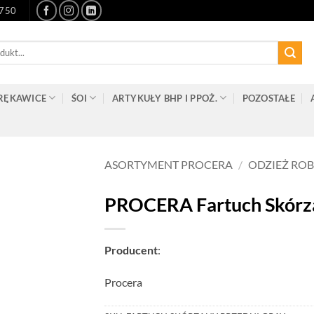
-750
RĘKAWICE
ŚOI
ARTYKUŁY BHP I PPOŻ.
POZOSTAŁE
ASORTYMENT PROCERA
/
ODZIEŻ RO
PROCERA Fartuch Skórza
Producent
:
Procera