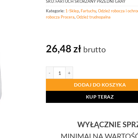
SKU:
FARTUCH SKÓRZANY PRZEDNI GRAY
Kategorie:
1-Sklep
,
Fartuchy
,
Odzież robocza i ochr
robocza Procera
,
Odzież trudnopalna
26,48
zł
brutto
ilość PROCERA Fartuch Skórzany Przedni Gray
DODAJ DO KOSZYKA
KUP TERAZ
WYŁĄCZNIE SP
MINIMALNA WARTOŚ