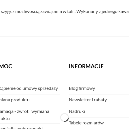
 szyję, z możliwością zawiązania w talii. Wykonany z jednego kaw
MOC
INFORMACJE
ąpienie od umowy sprzedaży
Blog firmowy
iana produktu
Newsletter i rabaty
amacja - zwrot i wymiana
Nadruki
duktu
Tabele rozmiarów
ądź dla mnie produkt