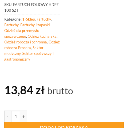
SKU:
FARTUCH FOLIOWY HDPE
100 SZT
Kategorie:
1-Sklep
,
Fartuchy
,
Fartuchy
,
Fartuchy i zapaski
,
Odzież dla przemysłu
spożywczego
,
Odzież kucharska
,
Odzież robocza i ochronna
,
Odzież
robocza Procera
,
Sektor
medyczny
,
Sektor spożywczy i
gastronomiczny
13,84
zł
brutto
ilość PROCERA Fartuch Przedni Foliowy Hdpe Opak. 100 Szt
DODAJ DO KOSZYKA