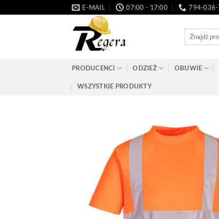
Przeskocz
E-MAIL
07:00 - 17:00
794-036
do
treści
Szukaj:
PRODUCENCI
ODZIEŻ
OBUWIE
WSZYSTKIE PRODUKTY