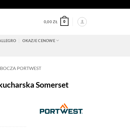
0
0,00
ZŁ
ALLEGRO
OKAZJE CENOWE
OBOCZA PORTWEST
ucharska Somerset