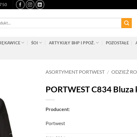
-750
RĘKAWICE
ŚOI
ARTYKUŁY BHP I PPOŻ.
POZOSTAŁE
ASORTYMENT PORTWEST
/
ODZIEŻ R
PORTWEST C834 Bluza k
Producent
:
Portwest