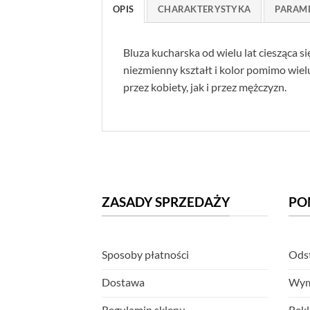
OPIS
CHARAKTERYSTYKA
PARAM
Bluza kucharska od wielu lat ciesząca
niezmienny kształt i kolor pomimo wie
przez kobiety, jak i przez mężczyzn.
ZASADY SPRZEDAŻY
PO
Sposoby płatności
Odst
Dostawa
Wym
Regulamin sklepu
Rekl