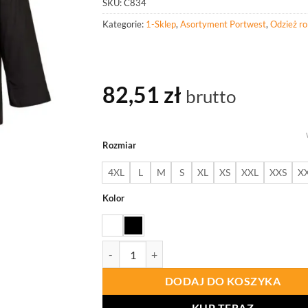
SKU:
C834
Kategorie:
1-Sklep
,
Asortyment Portwest
,
Odzież r
82,51
zł
brutto
Rozmiar
4XL
L
M
S
XL
XS
XXL
XXS
X
Kolor
ilość PORTWEST C834 Bluza kucharska Somers
DODAJ DO KOSZYKA