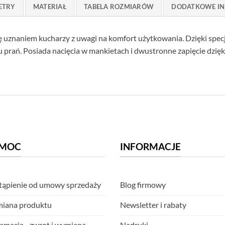
ETRY
MATERIAŁ
TABELA ROZMIARÓW
DODATKOWE IN
 się uznaniem kucharzy z uwagi na komfort użytkowania. Dzięki sp
lu prań. Posiada nacięcia w mankietach i dwustronne zapięcie dz
MOC
INFORMACJE
ąpienie od umowy sprzedaży
Blog firmowy
iana produktu
Newsletter i rabaty
amacja - zwrot i wymiana
Nadruki