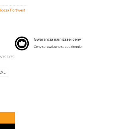
obocza Portwest
Gwarancja najniższej ceny
Ceny sprawdzane są codziennie
WYCZYŚĆ
XXL
et