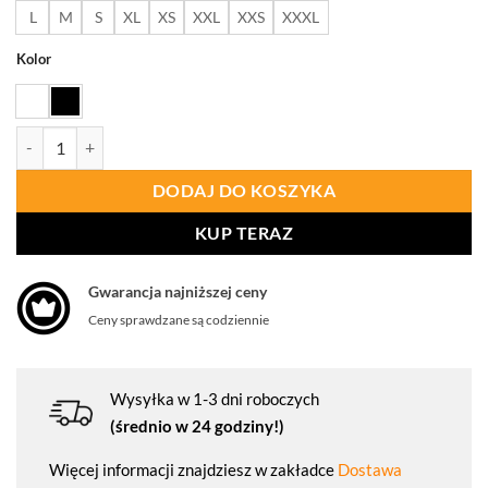
do
L
M
S
XL
XS
XXL
XXS
XXXL
92,50 
Kolor
ilość PORTWEST C838 Bluza kucharska MeshAir Pro L/S
DODAJ DO KOSZYKA
KUP TERAZ
Gwarancja najniższej ceny
Ceny sprawdzane są codziennie
Wysyłka w 1-3 dni roboczych
(średnio w 24 godziny!)
Więcej informacji znajdziesz w zakładce
Dostawa