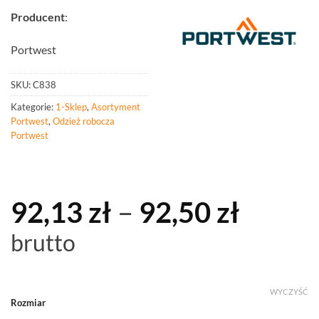
Producent
:
Portwest
SKU:
C838
Kategorie:
1-Sklep
,
Asortyment
Portwest
,
Odzież robocza
Portwest
Zakre
92,13
zł
–
92,50
zł
cen:
brutto
od
92,13 
WYCZYŚĆ
Rozmiar