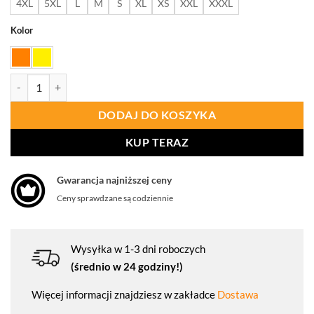
4XL
5XL
L
M
S
XL
XS
XXL
XXXL
Kolor
ilość PORTWEST C372 KAMIZELKA Z KRÓTKIMI RĘKAWKAMI ZA
DODAJ DO KOSZYKA
KUP TERAZ
Gwarancja najniższej ceny
Ceny sprawdzane są codziennie
Wysyłka w 1-3 dni roboczych
(średnio w 24 godziny!)
Więcej informacji znajdziesz w zakładce
Dostawa