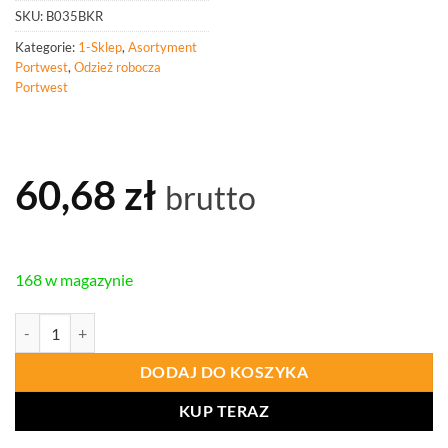
SKU:
B035BKR
Kategorie:
1-Sklep
,
Asortyment
Portwest
,
Odzież robocza
Portwest
60,68
zł
brutto
168 w magazynie
ilość PORTWEST B035 Zestaw akcesoriów zimowych ( 3 szt.)
DODAJ DO KOSZYKA
KUP TERAZ