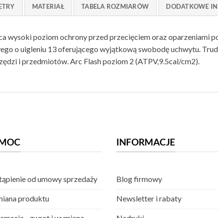
ETRY
MATERIAŁ
TABELA ROZMIARÓW
DODATKOWE IN
ąca wysoki poziom ochrony przed przecięciem oraz oparzeniami p
ego o uigleniu 13 oferującego wyjątkową swobodę uchwytu. Tru
zędzi i przedmiotów. Arc Flash poziom 2 (ATPV,9.5cal/cm2).
MOC
INFORMACJE
ąpienie od umowy sprzedaży
Blog firmowy
iana produktu
Newsletter i rabaty
amacja - zwrot i wymiana
Nadruki