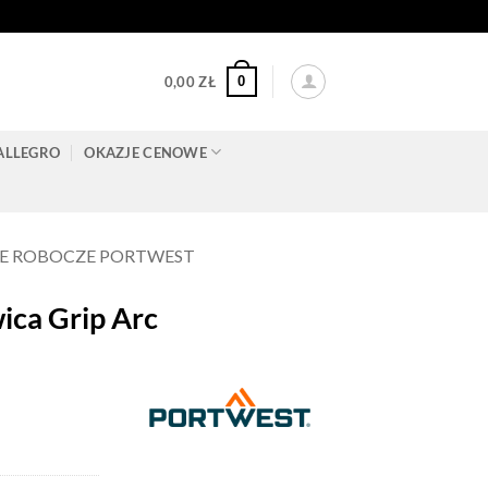
0
0,00
ZŁ
ALLEGRO
OKAZJE CENOWE
E ROBOCZE PORTWEST
ca Grip Arc