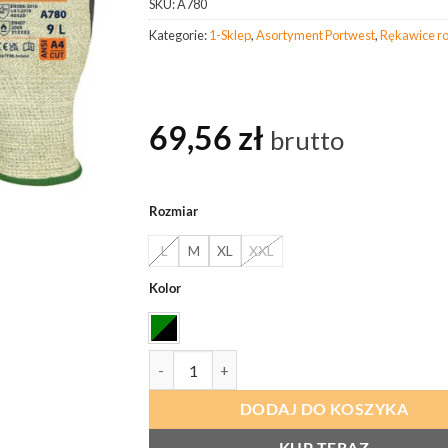
SKU:
A780
Kategorie:
1-Sklep
,
Asortyment Portwest
,
Rękawice ro
69,56
zł
brutto
Rozmiar
L
M
XL
XXL
Kolor
ilość PORTWEST A780 Rękawica Grip Arc
DODAJ DO KOSZYKA