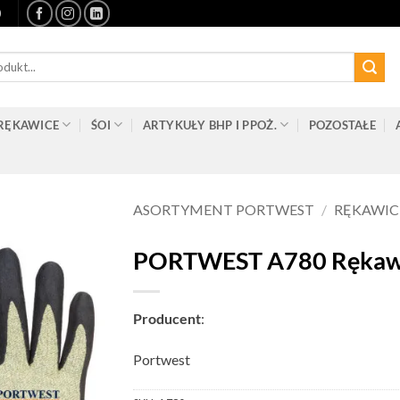
0
RĘKAWICE
ŚOI
ARTYKUŁY BHP I PPOŻ.
POZOSTAŁE
ASORTYMENT PORTWEST
/
RĘKAWIC
PORTWEST A780 Rękawi
Producent
:
Portwest