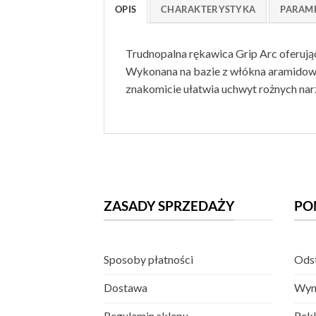
OPIS
CHARAKTERYSTYKA
PARAM
Trudnopalna rękawica Grip Arc oferuj
Wykonana na bazie z włókna aramidow
znakomicie ułatwia uchwyt rożnych nar
ZASADY SPRZEDAŻY
PO
Sposoby płatności
Odst
Dostawa
Wym
Regulamin sklepu
Rekl