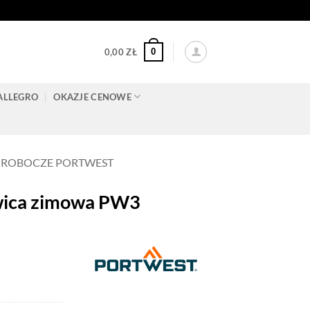
0
0,00
ZŁ
ALLEGRO
OKAZJE CENOWE
 ROBOCZE PORTWEST
ica zimowa PW3