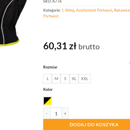
SKU:
A776
Kategorie:
1-Sklep
,
Asortyment Portwest
,
Rękawice
Portwest
60,31
zł
brutto
Rozmiar
L
M
S
XL
XXL
Kolor
ilość PORTWEST A776 Rękawica zimowa PW3
DODAJ DO KOSZYKA