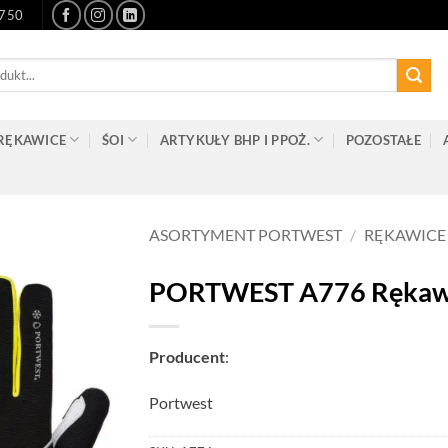
-750
RĘKAWICE
ŚOI
ARTYKUŁY BHP I PPOŻ.
POZOSTAŁE
ASORTYMENT PORTWEST
/
RĘKAWICE
PORTWEST A776 Rękaw
Producent
:
Portwest