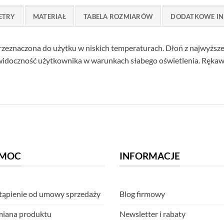
ETRY
MATERIAŁ
TABELA ROZMIARÓW
DODATKOWE IN
rzeznaczona do użytku w niskich temperaturach. Dłoń z najwyższe
idoczność użytkownika w warunkach słabego oświetlenia. Rękaw
MOC
INFORMACJE
ąpienie od umowy sprzedaży
Blog firmowy
iana produktu
Newsletter i rabaty