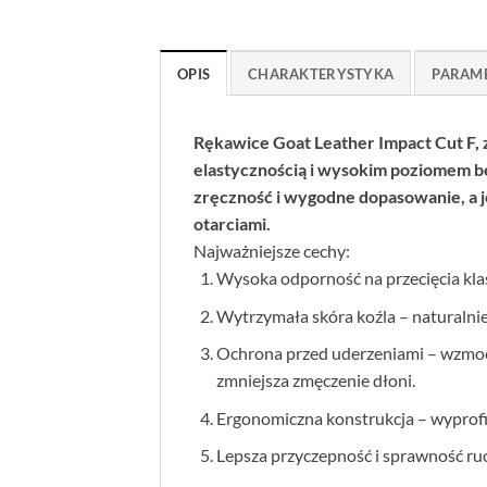
OPIS
CHARAKTERYSTYKA
PARAM
Rękawice Goat Leather Impact Cut F, 
elastycznością i wysokim poziomem b
zręczność i wygodne dopasowanie, a j
otarciami.
Najważniejsze cechy:
Wysoka odporność na przecięcia klas
Wytrzymała skóra koźla – naturalnie
Ochrona przed uderzeniami – wzmocn
zmniejsza zmęczenie dłoni.
Ergonomiczna konstrukcja – wyprofil
Lepsza przyczepność i sprawność ru