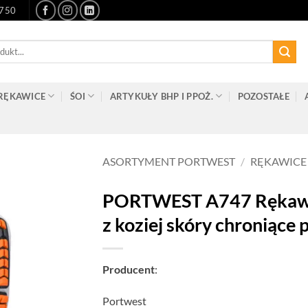
-750
RĘKAWICE
ŚOI
ARTYKUŁY BHP I PPOŻ.
POZOSTAŁE
ASORTYMENT PORTWEST
/
RĘKAWICE
PORTWEST A747 Rękawic
z koziej skóry chroniące
Producent
:
Portwest