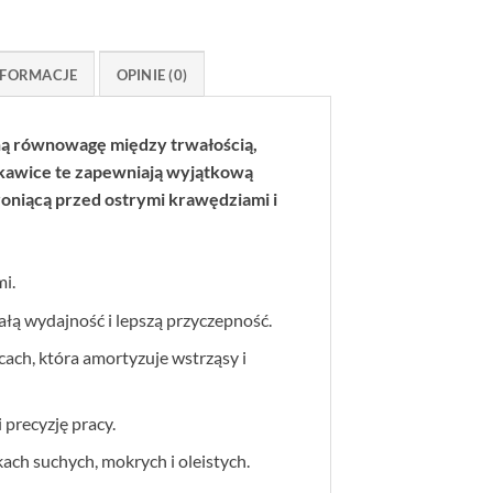
FORMACJE
OPINIE (0)
lną równowagę między trwałością,
ękawice te zapewniają wyjątkową
roniącą przed ostrymi krawędziami i
i.
łą wydajność i lepszą przyczepność.
ach, która amortyzuje wstrząsy i
precyzję pracy.
ch suchych, mokrych i oleistych.