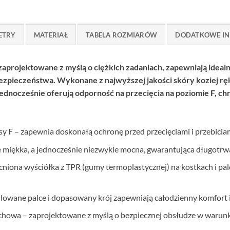
ETRY
MATERIAŁ
TABELA ROZMIARÓW
DODATKOWE IN
zaprojektowane z myślą o ciężkich zadaniach, zapewniają idea
ezpieczeństwa. Wykonane z najwyższej jakości skóry koziej r
ednocześnie oferują odporność na przecięcia na poziomie F, ch
y F – zapewnia doskonałą ochronę przed przecięciami i przebiciam
 miękka, a jednocześnie niezwykle mocna, gwarantująca długotrwa
iona wyściółka z TPR (gumy termoplastycznej) na kostkach i palc
owane palce i dopasowany krój zapewniają całodzienny komfort i 
chowa – zaprojektowane z myślą o bezpiecznej obsłudze w warunka