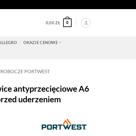
0
0,00
ZŁ
ALLEGRO
OKAZJE CENOWE
 ROBOCZE PORTWEST
e antyprzecięciowe A6
 przed uderzeniem