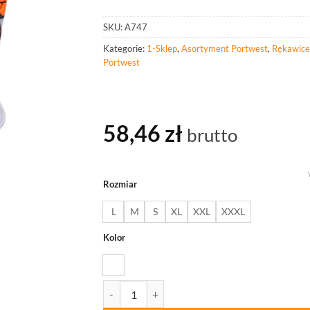
SKU:
A747
Kategorie:
1-Sklep
,
Asortyment Portwest
,
Rękawice
Portwest
58,46
zł
brutto
Rozmiar
L
M
S
XL
XXL
XXXL
Kolor
ilość PORTWEST A747 Rękawice antyprzecięciow