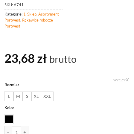
SKU:
A741
Kategorie:
1-Sklep
,
Asortyment
Portwest
,
Rękawice robocze
Portwest
23,68
zł
brutto
WYCZYŚĆ
Rozmiar
L
M
S
XL
XXL
Kolor
ilość PORTWEST A741 Rękawiczki bez palców Mechanic 251