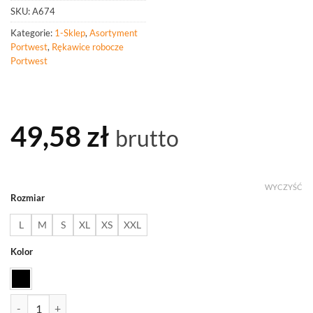
SKU:
A674
Kategorie:
1-Sklep
,
Asortyment
Portwest
,
Rękawice robocze
Portwest
49,58
zł
brutto
WYCZYŚĆ
Rozmiar
L
M
S
XL
XS
XXL
Kolor
ilość PORTWEST A674 Rękawice skórzane CS Cut F13