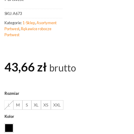
SKU:
A673
Kategorie:
1-Sklep
,
Asortyment
Portwest
,
Rękawice robocze
Portwest
43,66
zł
brutto
Rozmiar
L
M
S
XL
XS
XXL
Kolor