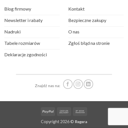
Blog firmowy
Kontakt
Newsletter i rabaty
Bezpieczne zakupy
Nadruki
O nas
Tabele rozmiarów
Zgłoś błąd na stronie
Deklaracje zgodności
Znajdź nas na:
PayPal
Cash
Bank
On
Transfer
Copyright 2026 ©
Regera
Delivery