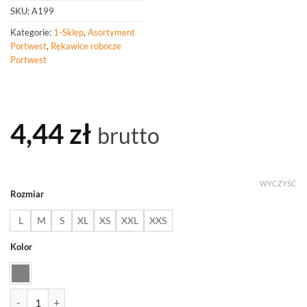
SKU:
A199
Kategorie:
1-Sklep
,
Asortyment
Portwest
,
Rękawice robocze
Portwest
4,44
zł
brutto
WYCZYŚĆ
Rozmiar
L
M
S
XL
XS
XXL
XXS
Kolor
ilość PORTWEST A199 Rękawica antystatyczna powlekana PU