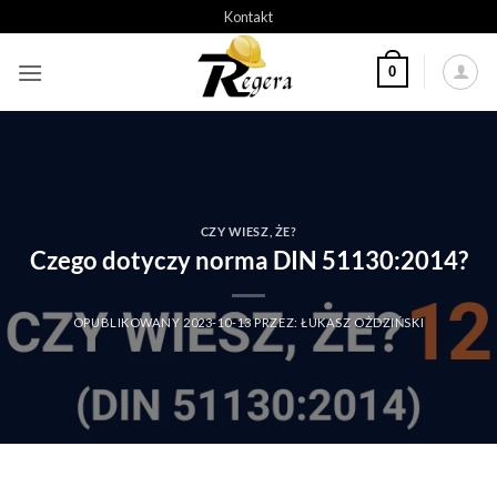
Przeskocz
Kontakt
do
treści
0
CZY WIESZ, ŻE?
Czego dotyczy norma DIN 51130:2014?
OPUBLIKOWANY
2023-10-13
PRZEZ:
ŁUKASZ OŻDZIŃSKI