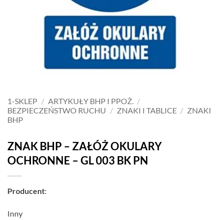
1-SKLEP
/
ARTYKUŁY BHP I PPOŻ.
/
BEZPIECZEŃSTWO RUCHU
/
ZNAKI I TABLICE
/
ZNAKI
BHP
ZNAK BHP – ZAŁÓŻ OKULARY
OCHRONNE – GL 003 BK PN
Producent
:
Inny