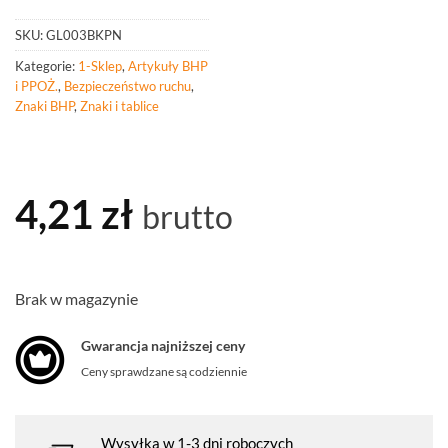
SKU:
GL003BKPN
Kategorie:
1-Sklep
,
Artykuły BHP
i PPOŻ.
,
Bezpieczeństwo ruchu
,
Znaki BHP
,
Znaki i tablice
4,21
zł
brutto
Brak w magazynie
Gwarancja najniższej ceny
Ceny sprawdzane są codziennie
Wysyłka w 1-3 dni roboczych