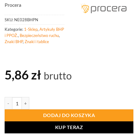
Procera
SKU:
NE028BHPN
Kategorie:
1-Sklep
,
Artykuły BHP
i PPOŻ.
,
Bezpieczeństwo ruchu
,
Znaki BHP
,
Znaki i tablice
5,86
zł
brutto
ilość PROCERA Znak - Zakaz Palenia Wyrobów Tytoniowych I Papier
DODAJ DO KOSZYKA
KUP TERAZ