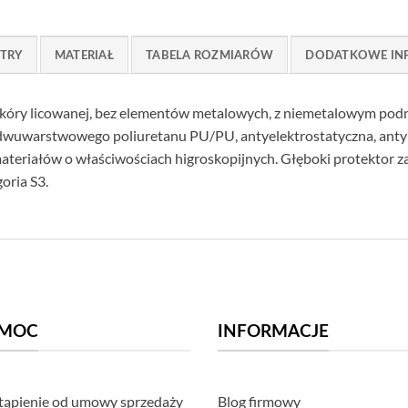
TRY
MATERIAŁ
TABELA ROZMIARÓW
DODATKOWE IN
kóry licowanej, bez elementów metalowych, z niemetalowym pod
dwuwarstwowego poliuretanu PU/PU, antyelektrostatyczna, antyp
 materiałów o właściwościach higroskopijnych. Głęboki protektor 
oria S3.
MOC
INFORMACJE
ąpienie od umowy sprzedaży
Blog firmowy