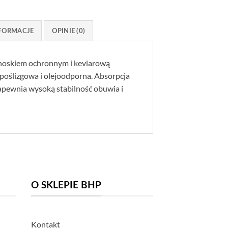
FORMACJE
OPINIE (0)
noskiem ochronnym i kevlarową
oślizgowa i olejoodporna. Absorpcja
zapewnia wysoką stabilność obuwia i
O SKLEPIE BHP
Kontakt