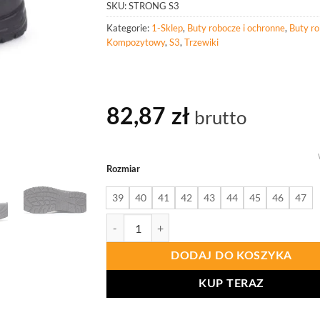
SKU:
STRONG S3
Kategorie:
1-Sklep
,
Buty robocze i ochronne
,
Buty r
Kompozytowy
,
S3
,
Trzewiki
82,87
zł
brutto
Rozmiar
39
40
41
42
43
44
45
46
47
ilość PROCERA Trzewiki Ochronne Strong S3 Sr
DODAJ DO KOSZYKA
KUP TERAZ