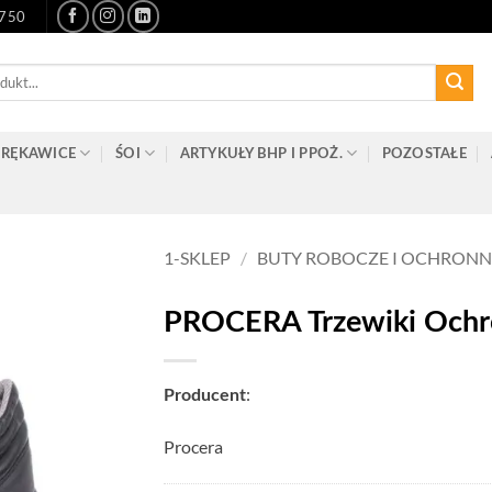
-750
RĘKAWICE
ŚOI
ARTYKUŁY BHP I PPOŻ.
POZOSTAŁE
1-SKLEP
/
BUTY ROBOCZE I OCHRONN
PROCERA Trzewiki Ochro
:
Producent
Procera