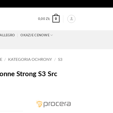
0
0,00
ZŁ
ALLEGRO
OKAZJE CENOWE
E
/
KATEGORIA OCHRONY
/
S3
nne Strong S3 Src