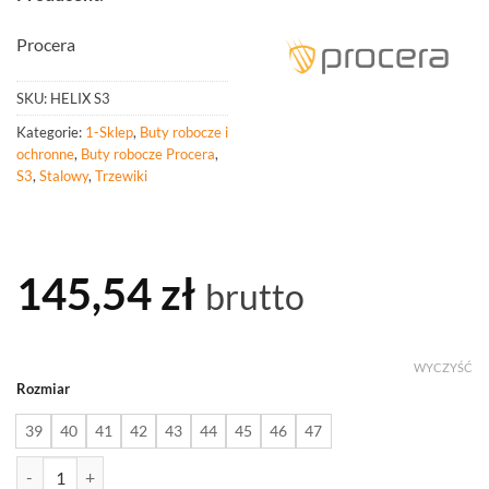
Procera
SKU:
HELIX S3
Kategorie:
1-Sklep
,
Buty robocze i
ochronne
,
Buty robocze Procera
,
S3
,
Stalowy
,
Trzewiki
145,54
zł
brutto
WYCZYŚĆ
Rozmiar
39
40
41
42
43
44
45
46
47
ilość PROCERA Trzewiki Ochronne Helix S3 Src