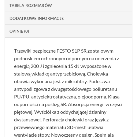
TABELA ROZMIARÓW
DODATKOWE INFORMACJE
OPINIE (0)
Trzewiki bezpieczne FESTO S1P SR ze stalowym
podnoskiem ochronnym odpornym na uderzenia z
energią 200 J i zgniecenia 15kN wyposażone w
stalową wkładkę antyprzebiciową. Cholewka
obuwia wykonana jest z mikrofibry. Podeszwa
antypoślizgowa z dwugęstościowego poliuretanu
PU/PU, antyelektrostatyczna, olejoodporna. Klasa
odporności na poślizg SR. Absorpcja energii w części
piętowej. Wyściółka z oddychającej dzianiny
dystansowej. Perforacja cholewki oraz język z
przewiewnego materiału 3D-mesh ułatwia
wentylację stopy. Nowoczesny design. Spełniają