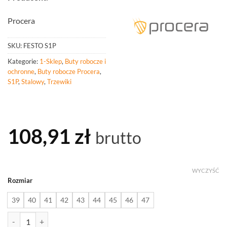
Procera
SKU:
FESTO S1P
Kategorie:
1-Sklep
,
Buty robocze i
ochronne
,
Buty robocze Procera
,
S1P
,
Stalowy
,
Trzewiki
108,91
zł
brutto
WYCZYŚĆ
Rozmiar
39
40
41
42
43
44
45
46
47
ilość PROCERA Trzewik Ochronny Festo S1p