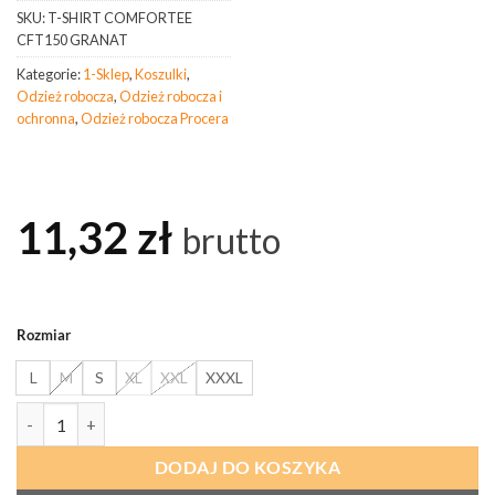
SKU:
T-SHIRT COMFORTEE
CFT150 GRANAT
Kategorie:
1-Sklep
,
Koszulki
,
Odzież robocza
,
Odzież robocza i
ochronna
,
Odzież robocza Procera
11,32
zł
brutto
Rozmiar
L
M
S
XL
XXL
XXXL
ilość PROCERA T-shirt COMFORTEE CFT150 granat
DODAJ DO KOSZYKA