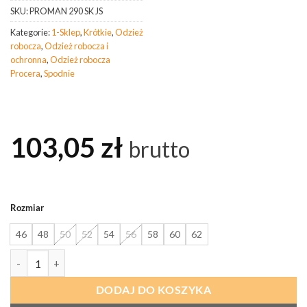
SKU:
PROMAN 290 SK JS
Kategorie:
1-Sklep
,
Krótkie
,
Odzież
robocza
,
Odzież robocza i
ochronna
,
Odzież robocza
Procera
,
Spodnie
103,05
zł
brutto
Rozmiar
46
48
50
52
54
56
58
60
62
ilość PROCERA Spodnie Krótkie Proman 290 Jasnoszary
DODAJ DO KOSZYKA