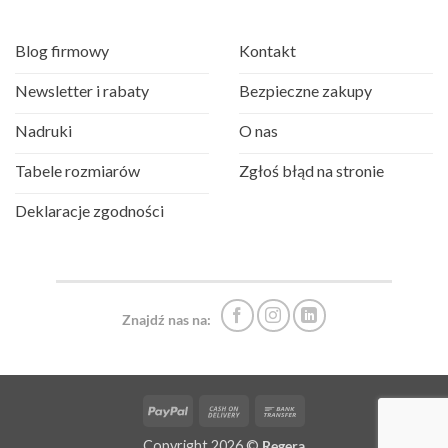
Blog firmowy
Kontakt
Newsletter i rabaty
Bezpieczne zakupy
Nadruki
O nas
Tabele rozmiarów
Zgłoś błąd na stronie
Deklaracje zgodności
Znajdź nas na:
PayPal
Cash
Bank
On
Transfer
Copyright 2026 ©
Regera