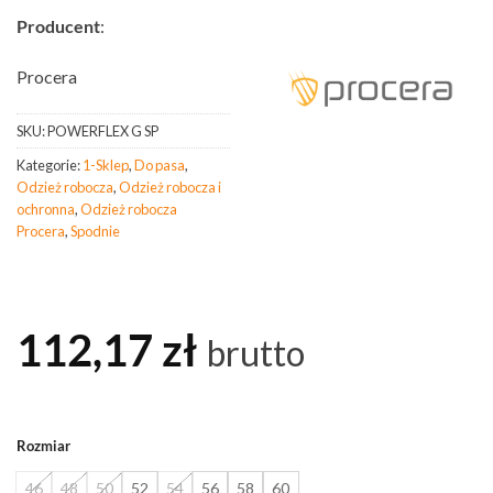
Producent
:
Procera
SKU:
POWERFLEX G SP
Kategorie:
1-Sklep
,
Do pasa
,
Odzież robocza
,
Odzież robocza i
ochronna
,
Odzież robocza
Procera
,
Spodnie
112,17
zł
brutto
Rozmiar
46
48
50
52
54
56
58
60