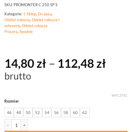
SKU:
PROMONTER C 250 SP S
Kategorie:
1-Sklep
,
Do pasa
,
Odzież robocza
,
Odzież robocza i
ochronna
,
Odzież robocza
Procera
,
Spodnie
Zakr
14,80
zł
–
112,48
zł
cen:
brutto
od
14,80
WYCZYŚĆ
Rozmiar
do
46
48
50
52
54
56
58
60
62
112,
ilość PROCERA Spodnie Do Pasa Promonter Cotton 250 Szare