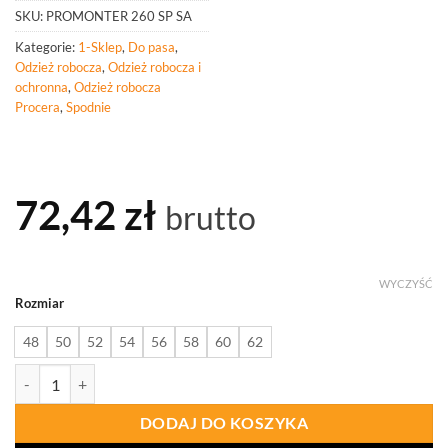
SKU:
PROMONTER 260 SP SA
Kategorie:
1-Sklep
,
Do pasa
,
Odzież robocza
,
Odzież robocza i
ochronna
,
Odzież robocza
Procera
,
Spodnie
72,42
zł
brutto
WYCZYŚĆ
Rozmiar
48
50
52
54
56
58
60
62
ilość PROCERA Spodnie Do Pasa Promonter 260 Safari
DODAJ DO KOSZYKA