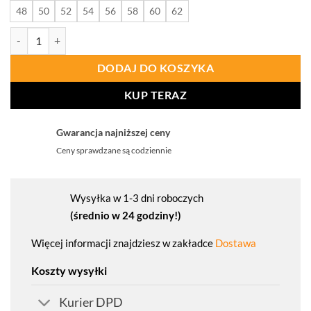
48
50
52
54
56
58
60
62
ilość PROCERA Spodnie Do Pasa Proman Stretch 250 Granatowy
DODAJ DO KOSZYKA
KUP TERAZ
Gwarancja najniższej ceny
Ceny sprawdzane są codziennie
Wysyłka w 1-3 dni roboczych
(średnio w 24 godziny!)
Więcej informacji znajdziesz w zakładce
Dostawa
Koszty wysyłki
Kurier DPD