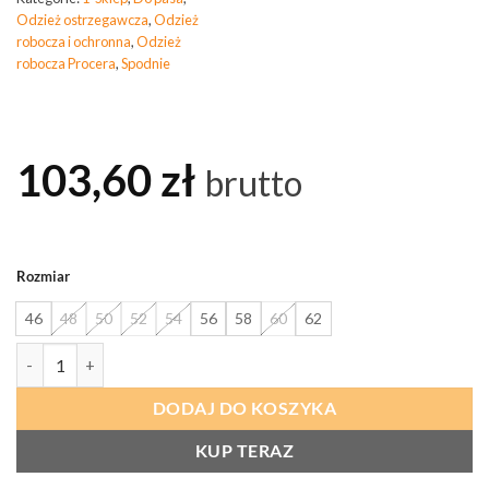
Odzież ostrzegawcza
,
Odzież
robocza i ochronna
,
Odzież
robocza Procera
,
Spodnie
103,60
zł
brutto
Rozmiar
46
48
50
52
54
56
58
60
62
ilość PROCERA Spodnie Do Pasa Proman 260 Pomarańczowe Hvp
DODAJ DO KOSZYKA
KUP TERAZ