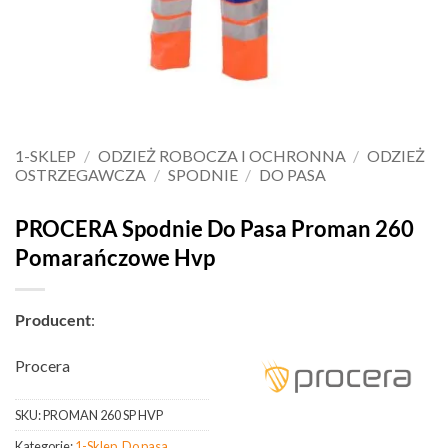
1-SKLEP
/
ODZIEŻ ROBOCZA I OCHRONNA
/
ODZIEŻ
OSTRZEGAWCZA
/
SPODNIE
/
DO PASA
PROCERA Spodnie Do Pasa Proman 260
Pomarańczowe Hvp
Producent
:
Procera
SKU:
PROMAN 260 SP HVP
Kategorie:
1-Sklep
,
Do pasa
,