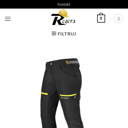
Przeskocz
Kontakt
do
treści
0
FILTRUJ